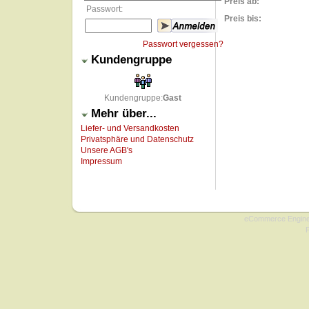
Preis ab:
Passwort:
Preis bis:
Passwort vergessen?
Kundengruppe
Kundengruppe:
Gast
Mehr über...
Liefer- und Versandkosten
Privatsphäre und Datenschutz
Unsere AGB's
Impressum
Copyright © 2009 onlin
eCommerce Engin
P