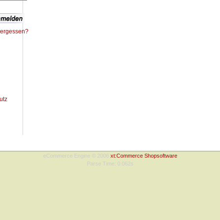
vergessen?
utz
Copyright © 2009 online-shop | Design:
webplusmedia München
eCommerce Engine © 2006
xt:Commerce Shopsoftware
Parse Time: 0.062s