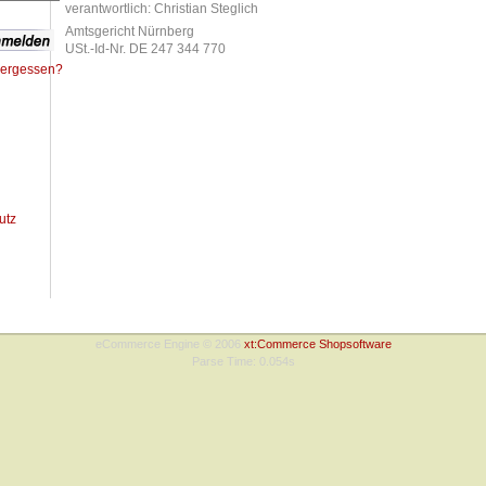
verantwortlich: Christian Steglich
Amtsgericht Nürnberg
USt.-Id-Nr. DE 247 344 770
vergessen?
utz
Copyright © 2009 online-shop | Design:
webplusmedia München
eCommerce Engine © 2006
xt:Commerce Shopsoftware
Parse Time: 0.054s