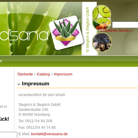
Suche
Erweiterte Suche »
e
Startseite
»
Katalog
»
Impressum
Impressum
verantwortlich für den Inhalt:
Steglich & Steglich GdbR
el in
Siedlerstraße 145
D-90480 Nürnberg
ück!
Tel: 0911/ 54 84 208
Fax: 0911/54 44 74 88
E-Mail:
kontakt@verasana.de