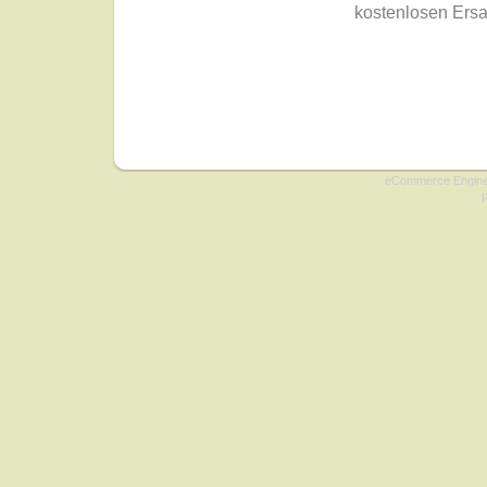
kostenlosen Ersa
Copyright © 2009 onlin
eCommerce Engin
P