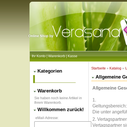
Ihr Konto
|
Warenkorb
|
Kasse
Startseite
»
Katalog
»
U
Kategorien
Allgemeine G
Allgemeine Ges
Warenkorb
Sie haben noch keine Artikel in
1.
Ihrem Warenkorb.
Ge
Willkommen zurück!
Die unter angefü
eMail-Adresse:
2.
Vertagspartner si