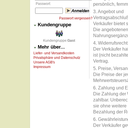
Passwort:
persönlich, fern
3. Angebot und
Ver
Passwort vergessen?
Verkäufer bietet
Kundengruppe
Die angebotenen 
Nahrungsergänzu
Kundengruppe:
Gast
4.
Mehr über...
Der Verkäufer ha
Liefer- und Versandkosten
ist (nicht bezah
Privatsphäre und Datenschutz
Vertrag.
Unsere AGB's
Impressum
5. Pr
Die Preise der j
Mehrwertsteuersä
6. Z
Die Zahlung der 
zahlbar. Unberec
sie ohne weitere 
Bezahlung der Re
6.
Der Verkäufer gew