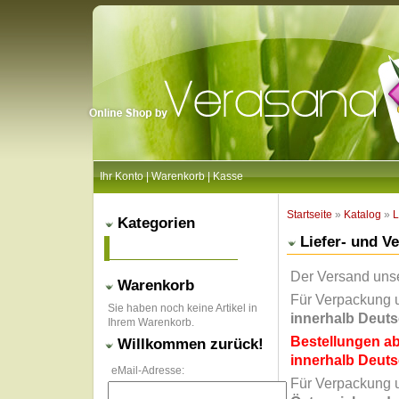
Ihr Konto
|
Warenkorb
|
Kasse
Startseite
»
Katalog
»
L
Kategorien
Liefer- und V
Der Versand unse
Warenkorb
Für Verpackung u
Sie haben noch keine Artikel in
innerhalb Deut
Ihrem Warenkorb.
Bestellungen ab
Willkommen zurück!
innerhalb Deut
eMail-Adresse:
Für Verpackung u